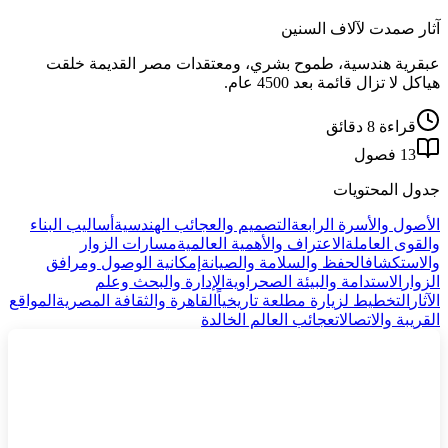
آثار صمدت لآلاف السنين
عبقرية هندسية، طموح بشري، ومعتقدات مصر القديمة خلقت
هياكل لا تزال قائمة بعد 4500 عام.
قراءة 8 دقائق
13 فصول
جدول المحتويات
الأصول والأسرة الرابعة
التصميم والعجائب الهندسية
أساليب البناء
والقوى العاملة
الاعتراف والأهمية العالمية
مسارات الزوار
والاستكشاف
الحفظ والسلامة والصيانة
إمكانية الوصول ومرافق
الزوار
الاستدامة والبيئة الصحراوية
الإدارة والبحث وعلم
الآثار
التخطيط لزيارة مطلعة تاريخياً
القاهرة والثقافة المصرية
المواقع
القريبة والاتصالات
عجائب العالم الخالدة