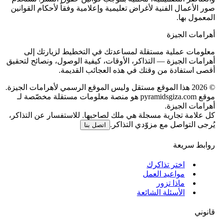
صور الأعمال الفنية لأغراض تعليمية وإعلامية وفقاً لأحكام القوانين
المعمول بها.
أهرامات الجيزة
معلومات عملية مستقلة لمساعدتك في التخطيط لزيارتك إلى
أهرامات الجيزة — التذاكر، الأوقات، كيفية الوصول، ونصائح لتحقيق
أقصى استفادة من وقتك في هذه العجائب القديمة.
©
2026
هذا الموقع مستقل وليس الموقع الرسمي لأهرامات الجيزة.
موقع pyramidsgiza.com هو منصة معلومات مستقلة مخصّصة لـ
أهرامات الجيزة.
كل علامة تجارية مسجلة هي ملك لصاحبها. للاستفسار عن التذاكر،
يُرجى التواصل مع مزوّدي التذاكر.
اتصل بنا
روابط سريعة
اختر تذاكرك
مواعيد العمل
ماذا تزور
الأسئلة الشائعة
قانوني