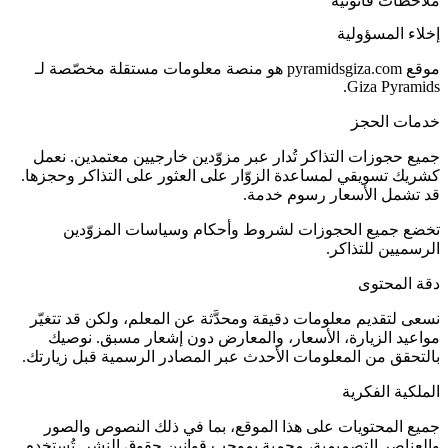
ملاحظات قانونية
إخلاء المسؤولية
موقع pyramidsgiza.com هو منصة معلومات مستقلة مخصّصة لـ
Giza Pyramids.
خدمات الحجز
جميع حجوزات التذاكر تُدار عبر مزوّدين خارجيين معتمدين. نعمل
كشريك تسويقي لمساعدة الزوّار على العثور على التذاكر وحجزها.
قد تشمل الأسعار رسوم خدمة.
تخضع جميع الحجوزات لشروط وأحكام وسياسات المزوّدين
الرسميين للتذاكر.
دقة المحتوى
نسعى لتقديم معلومات دقيقة ومحدَّثة عن المعلم، ولكن قد تتغيّر
مواعيد الزيارة، الأسعار، والمعارض دون إشعار مسبق. نوصيك
بالتحقق من المعلومات الأحدث عبر المصادر الرسمية قبل زيارتك.
الملكية الفكرية
جميع المحتويات على هذا الموقع، بما في ذلك النصوص والصور
والعناصر التصميمية، محمية بموجب قوانين حقوق النشر. تُستخدم