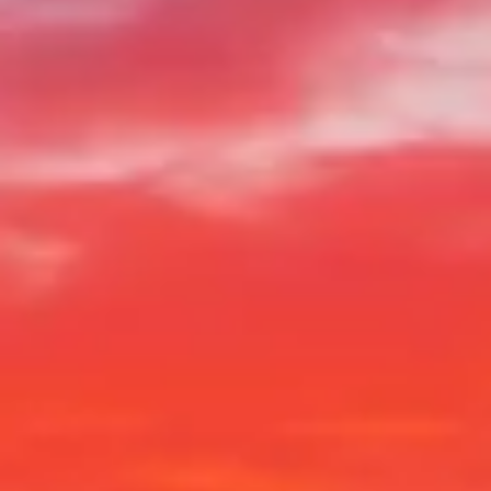
Návštěvní hodiny
Co vidět
Historie
Užitečné informace
FAQ
Čeština
CS
Vstupenky