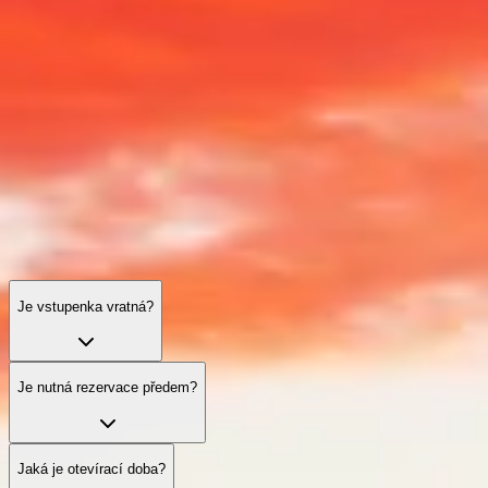
Pyramidy v Gíze — Často kladené dotazy
Vstupenky, časy, praktické rady a přístupnost — vše, co potřebujete
pro hladkou, bezpečnou a nezapomenutelnou návštěvu.
Je vstupenka vratná?
Je nutná rezervace předem?
Jaká je otevírací doba?