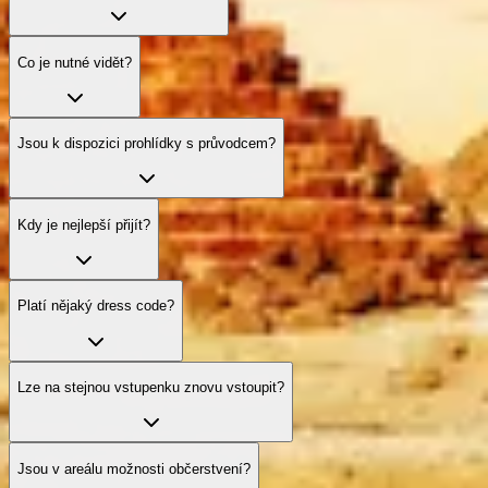
Co je nutné vidět?
Jsou k dispozici prohlídky s průvodcem?
Kdy je nejlepší přijít?
Platí nějaký dress code?
Lze na stejnou vstupenku znovu vstoupit?
Jsou v areálu možnosti občerstvení?