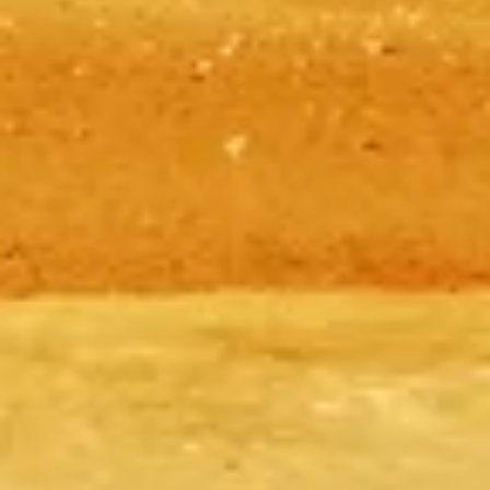
doprava a tipy, jak si naplno užít tento starověký div.
©
2026
Tento web je nezávislý a není oficiální stránkou pyramid v
Gíze.
Tento web pyramidsgiza.com je nezávislá informační platforma
věnovaná Pyramidy v Gíze.
Každá registrovaná značka nebo ochranná známka je majetkem
svého vlastníka. Pro dotazy týkající se vstupenek kontaktujte přímo
poskytovatele vstupenek.
Kontaktujte nás
Rychlé odkazy
Vyberte si vstupenky
Návštěvní doba
Co vidět
FAQ
Právní
Právní informace
O nás
Ochrana osobních údajů
Zásady používání cookies
Mapa stránek