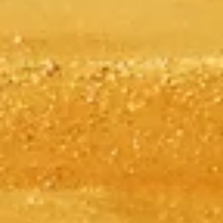
Přeskočte frontu se svými vstupenkami
Objevte naše nejlepší možnosti vstupenek, navržené pro pohodlnou
návštěvu s prioritním vstupem a odborným vedením.
Rezervovat vstupenky
Pyramidy v Gíze
Nezávislé, praktické informace pro plánování — vstupenky, časy,