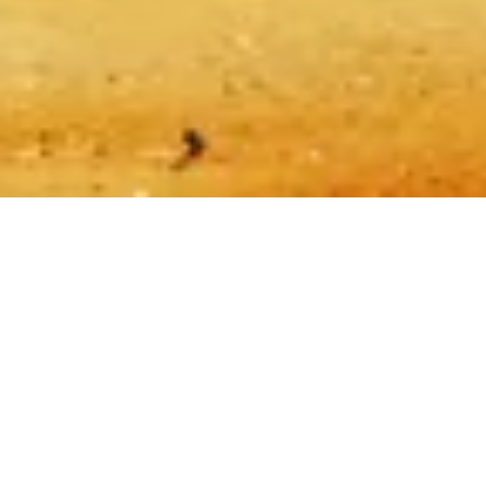
Vytvořeno s ❤️ pro cestovatele a milovníky historie po celém světě
někým, jako jsou oni.
Váš osobní průvodce pro Pyramidy v Gíze. Zeptejte se na
vstupenky, otevírací dobu a další!
💬