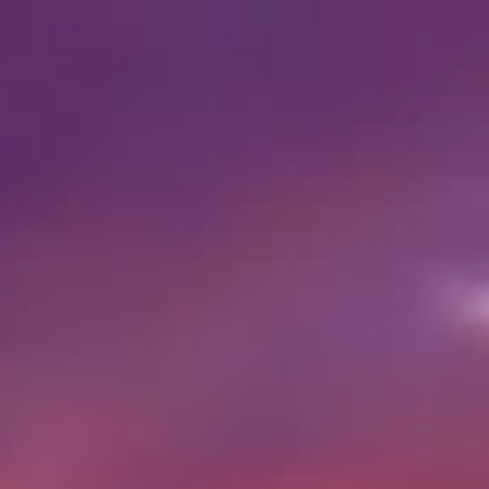
Návštěvní doba
07:00 AM
–
07:00 PM
|
Sobota, Srpen 8, 2026
Al Haram, Nazlet El‑Semman, guvernorát Gíza, Egypt