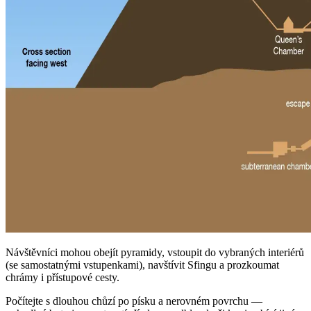
Návštěvníci mohou obejít pyramidy, vstoupit do vybraných interiérů
(se samostatnými vstupenkami), navštívit Sfingu a prozkoumat
chrámy i přístupové cesty.
Počítejte s dlouhou chůzí po písku a nerovném povrchu —