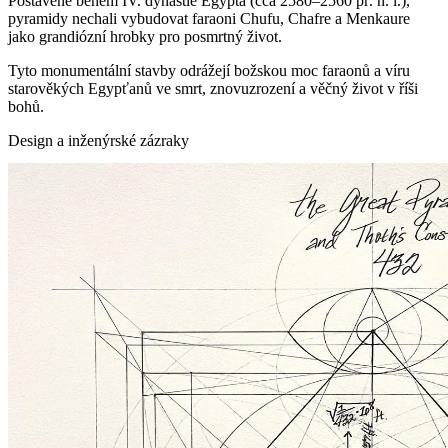
Postavené během IV. dynastie Egypta (cca 2580–2560 př. n. l.),
pyramidy nechali vybudovat faraoni Chufu, Chafre a Menkaure
jako grandiózní hrobky pro posmrtný život.
Tyto monumentální stavby odrážejí božskou moc faraonů a víru
starověkých Egypťanů ve smrt, znovuzrození a věčný život v říši
bohů.
Design a inženýrské zázraky