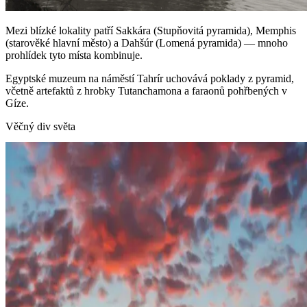
Mezi blízké lokality patří Sakkára (Stupňovitá pyramida), Memphis
(starověké hlavní město) a Dahšúr (Lomená pyramida) — mnoho
prohlídek tyto místa kombinuje.
Egyptské muzeum na náměstí Tahrír uchovává poklady z pyramid,
včetně artefaktů z hrobky Tutanchamona a faraonů pohřbených v
Gíze.
Věčný div světa