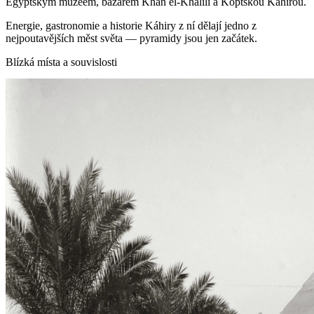
Egyptským muzeem, bazarem Khan el‑Khalili a Koptskou Káhirou.
Energie, gastronomie a historie Káhiry z ní dělají jedno z
nejpoutavějších měst světa — pyramidy jsou jen začátek.
Blízká místa a souvislosti