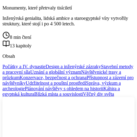
Monumenty, které přetrvaly tisíciletí
Inženýrská genialita, lidská ambice a staroegyptské víry vytvořily
struktury, které stojí i po 4 500 letech.
8 min čtení
13 kapitoly
Obsah
Počátky a IV. dynastie
Design a inženýrské zázraky
Stavební metody
a pracovní síla
Uznání a globální význam
Návštěvnické trasy a
průzkum
Konzervace, bezpečnost a ochrana
Přístupnost a zázemí pro
návštěvníky
Udržitelnost a pouštní prostředí
Správa, výzkum a
archeologie
Plánování návštěvy s ohledem na historii
Káhira a
egyptská kultura
Blízká místa a souvislosti
Věčný div světa