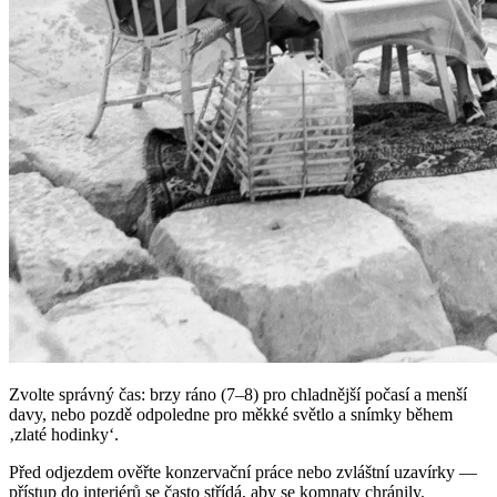
Zvolte správný čas: brzy ráno (7–8) pro chladnější počasí a menší
davy, nebo pozdě odpoledne pro měkké světlo a snímky během
‚zlaté hodinky‘.
Před odjezdem ověřte konzervační práce nebo zvláštní uzavírky —
přístup do interiérů se často střídá, aby se komnaty chránily.