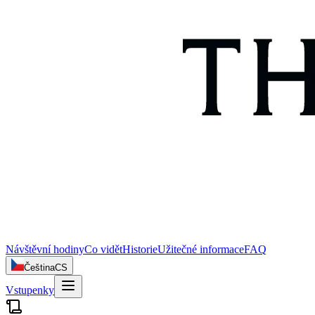
Návštěvní hodiny
Co vidět
Historie
Užitečné informace
FAQ
Čeština
CS
Vstupenky