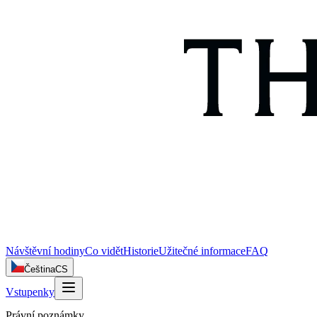
Návštěvní hodiny
Co vidět
Historie
Užitečné informace
FAQ
Čeština
CS
Vstupenky
Právní poznámky