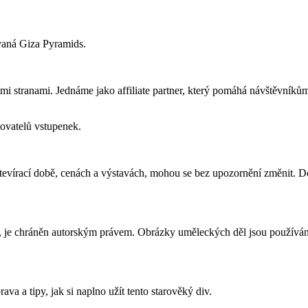
vaná Giza Pyramids.
i stranami. Jednáme jako affiliate partner, který pomáhá návštěvníků
ovatelů vstupenek.
otevírací době, cenách a výstavách, mohou se bez upozornění změnit. Do
, je chráněn autorským právem. Obrázky uměleckých děl jsou používány
a a tipy, jak si naplno užít tento starověký div.