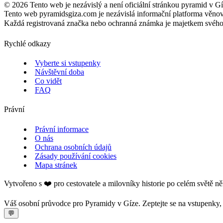
©
2026
Tento web je nezávislý a není oficiální stránkou pyramid v Gí
Tento web pyramidsgiza.com je nezávislá informační platforma věno
Každá registrovaná značka nebo ochranná známka je majetkem svého vl
Rychlé odkazy
Vyberte si vstupenky
Návštěvní doba
Co vidět
FAQ
Právní
Právní informace
O nás
Ochrana osobních údajů
Zásady používání cookies
Mapa stránek
Vytvořeno s ❤️ pro cestovatele a milovníky historie po celém světě ně
Váš osobní průvodce pro Pyramidy v Gíze. Zeptejte se na vstupenky, o
💬