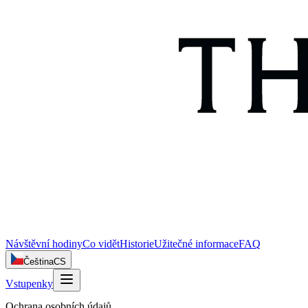
Návštěvní hodiny
Co vidět
Historie
Užitečné informace
FAQ
Čeština
CS
Vstupenky
Ochrana osobních údajů