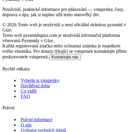
Nezávislé, praktické informace pro plánování — vstupenky, časy,
doprava a tipy, jak si naplno užít tento starověký div.
©
2026
Tento web je nezávislý a není oficiální stránkou pyramid v
Gíze.
Tento web pyramidsgiza.com je nezávislá informační platforma
věnovaná Pyramidy v Gíze.
Každá registrovaná značka nebo ochranná známka je majetkem
svého vlastníka. Pro dotazy týkající se vstupenek kontaktujte přímo
poskytovatele vstupenek.
Kontaktujte nás
Rychlé odkazy
Vyberte si vstupenky
Návštěvní doba
Co vidět
FAQ
Právní
Právní informace
O nás
Ochrana osobních údajů