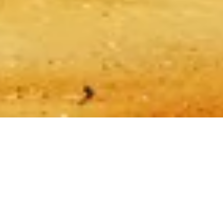
Datenschutzerklärung
Cookie-Richtlinie
Seitenübersicht
Mit ❤️ erstellt für Reisende und Geschichtsliebhaber weltweit – von
jemandem wie ihnen.
Ihr persönlicher Guide für Pyramiden von Gizeh. Fragen Sie mich
zu Tickets, Öffnungszeiten und mehr!
💬