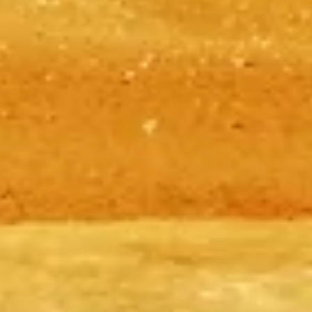
der Pyramiden von Gizeh — Tickets, Zeiten, Anreise und Tipps, um
das Beste aus Ihrer Zeit an diesem antiken Wunder zu machen.
©
2026
Diese Website ist unabhängig und nicht die offizielle
Website der Pyramiden von Gizeh.
Die(z) pyramidsgiza.com weboldal egy független információs
platform, amely a(z) Pyramiden von Gizeh bemutatásának szenteli
magát.
Minden bejegyzett márka vagy védjegy a megfelelő tulajdonos
tulajdona. A jegyekkel kapcsolatos kérdésekben kérjük, forduljon
közvetlenül a jegyértékesítőkhöz. Egyéb kérdések esetén írjon e-
mailt ide:
Kontaktieren Sie uns
Schnellzugriffe
Wählen Sie Ihre Tickets
Besuchszeiten
Sehenswertes
FAQ
Rechtliches
Rechtliche Hinweise
Über uns