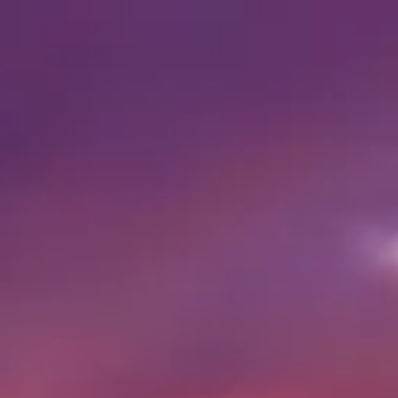
Besuchszeiten
07:00 AM
–
07:00 PM
|
Freitag, August 7, 2026
Al Haram, Nazlet El-Semman, Gouvernement Gizeh, Ägypten