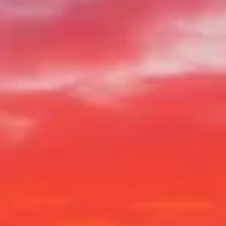
Besuchszeiten
Sehenswertes
Geschichte
Nützliche Infos
FAQ
Deutsch
DE
Tickets