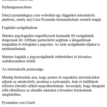
Haftungsausschluss
Die(z) pyramidsgiza.com weboldal egy független információs
platform, amely a(z) Giza Pyramids bemutatásának szenteli magát.
Foglalási szolgáltatások
Minden jegyfoglalást engedélyezett harmadik fél szolgáltatók
dolgoznak fel. Affiliate partnerként segítünk a látogatóknak
megtalálni és lefoglalni a jegyeket. Az árak szolgáltatási díjakat is
tartalmazhatnak.
Minden foglalás a jegyszolgáltatók feltételeihez és hivatalos
szabályzataihoz kötött.
Az információk pontossága
Mindig törekszünk arra, hogy pontos és naprakész információkat
adjunk az attrakcióról, azonban a nyitvatartás, árak és kiállítások
előzetes értesítés nélkül megváltozhatnak. Javasoljuk, hogy látogatás
előtt ellenőrizze az aktuális adatokat a hivatalos forrásoknak
megfelelően.
Pyramiden von Gizeh