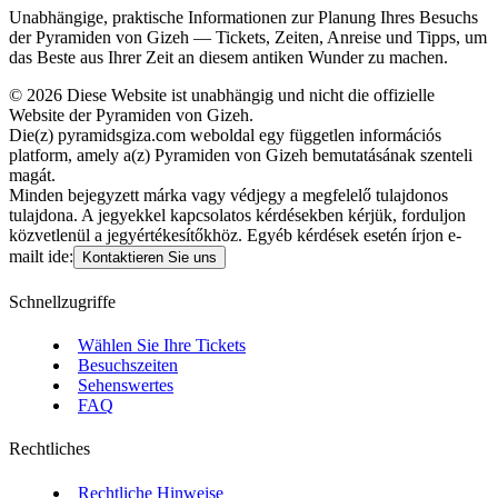
Unabhängige, praktische Informationen zur Planung Ihres Besuchs
der Pyramiden von Gizeh — Tickets, Zeiten, Anreise und Tipps, um
das Beste aus Ihrer Zeit an diesem antiken Wunder zu machen.
©
2026
Diese Website ist unabhängig und nicht die offizielle
Website der Pyramiden von Gizeh.
Die(z) pyramidsgiza.com weboldal egy független információs
platform, amely a(z) Pyramiden von Gizeh bemutatásának szenteli
magát.
Minden bejegyzett márka vagy védjegy a megfelelő tulajdonos
tulajdona. A jegyekkel kapcsolatos kérdésekben kérjük, forduljon
közvetlenül a jegyértékesítőkhöz. Egyéb kérdések esetén írjon e-
mailt ide:
Kontaktieren Sie uns
Schnellzugriffe
Wählen Sie Ihre Tickets
Besuchszeiten
Sehenswertes
FAQ
Rechtliches
Rechtliche Hinweise