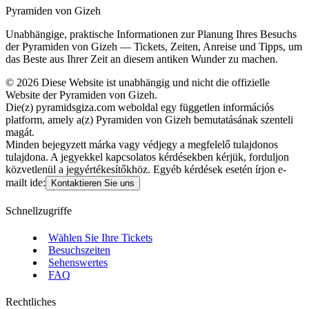
Pyramiden von Gizeh
Unabhängige, praktische Informationen zur Planung Ihres Besuchs
der Pyramiden von Gizeh — Tickets, Zeiten, Anreise und Tipps, um
das Beste aus Ihrer Zeit an diesem antiken Wunder zu machen.
©
2026
Diese Website ist unabhängig und nicht die offizielle
Website der Pyramiden von Gizeh.
Die(z) pyramidsgiza.com weboldal egy független információs
platform, amely a(z) Pyramiden von Gizeh bemutatásának szenteli
magát.
Minden bejegyzett márka vagy védjegy a megfelelő tulajdonos
tulajdona. A jegyekkel kapcsolatos kérdésekben kérjük, forduljon
közvetlenül a jegyértékesítőkhöz. Egyéb kérdések esetén írjon e-
mailt ide:
Kontaktieren Sie uns
Schnellzugriffe
Wählen Sie Ihre Tickets
Besuchszeiten
Sehenswertes
FAQ
Rechtliches