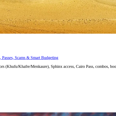
nx, Passes, Scams & Smart Budgeting
eriors (Khufu/Khafre/Menkaure), Sphinx access, Cairo Pass, combos, bo