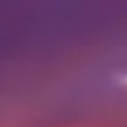
Horario de visita
07:00 AM
–
07:00 PM
|
Sábado, Agosto 8, 2026
Al Haram, Nazlet El-Semman, Gobernación de Giza, Egipto