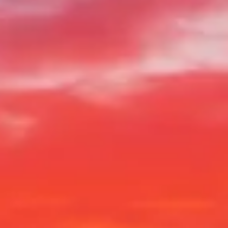
Horario de visita
Qué ver
Historia
Información útil
Preguntas
frecuentes
Español
ES
Entradas