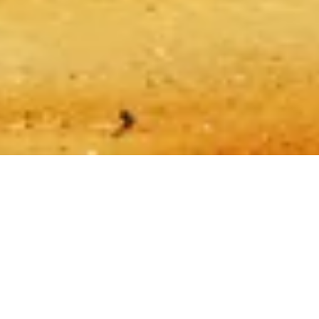
Política de cookies
Mapa del sitio
Hecho con ❤️ para viajeros y amantes de la historia de todo el
mundo por alguien como ellos.
Tu guía personal para Pirámides de Giza. ¡Pregúntame sobre
entradas, horarios de visita y más!
💬