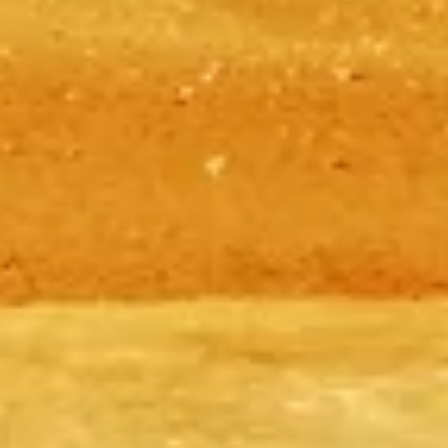
Información independiente y práctica para planificar tu visita a las
Pirámides de Giza — entradas, horarios, cómo llegar y consejos
para aprovechar al máximo tu tiempo en esta maravilla antigua.
©
2026
Este sitio web es independiente y no es el sitio oficial de las
Pirámides de Giza.
Este sitio web pyramidsgiza.com es una plataforma de información
independiente dedicada a Pirámides de Giza.
Cada marca registrada o marca comercial es propiedad de su
respectivo titular. Para consultas relativas a entradas, dirígete a los
proveedores oficiales.
Contáctanos
Enlaces rápidos
Elige tus entradas
Horario de visita
Qué ver
Preguntas frecuentes
Legal
Aviso legal
Sobre nosotros
Política de privacidad