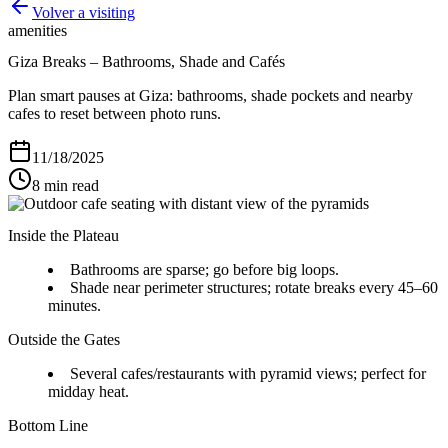
Volver a
visiting
amenities
Giza Breaks – Bathrooms, Shade and Cafés
Plan smart pauses at Giza: bathrooms, shade pockets and nearby
cafes to reset between photo runs.
11/18/2025
8
min read
Inside the Plateau
Bathrooms are sparse; go before big loops.
Shade near perimeter structures; rotate breaks every 45–60
minutes.
Outside the Gates
Several cafes/restaurants with pyramid views; perfect for
midday heat.
Bottom Line