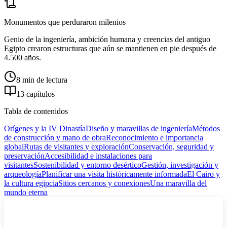
Monumentos que perduraron milenios
Genio de la ingeniería, ambición humana y creencias del antiguo
Egipto crearon estructuras que aún se mantienen en pie después de
4.500 años.
8 min de lectura
13 capítulos
Tabla de contenidos
Orígenes y la IV Dinastía
Diseño y maravillas de ingeniería
Métodos
de construcción y mano de obra
Reconocimiento e importancia
global
Rutas de visitantes y exploración
Conservación, seguridad y
preservación
Accesibilidad e instalaciones para
visitantes
Sostenibilidad y entorno desértico
Gestión, investigación y
arqueología
Planificar una visita históricamente informada
El Cairo y
la cultura egipcia
Sitios cercanos y conexiones
Una maravilla del
mundo eterna