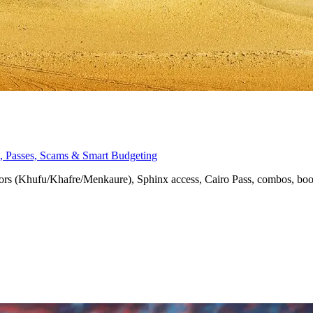
nx, Passes, Scams & Smart Budgeting
eriors (Khufu/Khafre/Menkaure), Sphinx access, Cairo Pass, combos, bo