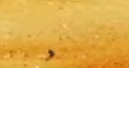
Politique de confidentialité
Politique de cookies
Plan du site
Créé avec ❤️ pour les voyageurs et les amoureux de l'histoire du
monde entier, par quelqu'un comme eux.
Votre guide personnel pour Pyramides de Gizeh. Posez-moi vos
questions sur les billets, les horaires de visite et plus encore !
💬