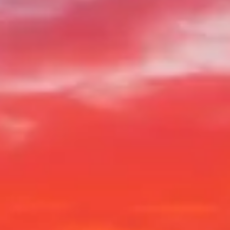
Horaires de visite
Que voir
Histoire
Infos pratiques
FAQ
Français
FR
Billets