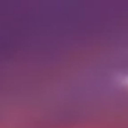
Horaires de visite
Fermé
|
Lundi, Août 10, 2026
Al Haram, Nazlet El-Semman, Gouvernorat de Gizeh, Égypte