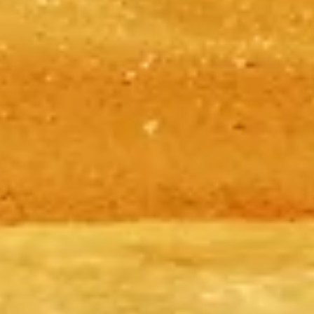
aux Pyramides de Gizeh — billets, horaires, comment s'y rendre et
conseils pour tirer le meilleur parti de votre temps à cette merveille
antique.
©
2026
Ce site web est indépendant et n'est pas le site officiel des
Pyramides de Gizeh.
Le site pyramidsgiza.com est une plateforme d’information
indépendante dédiée à Pyramides de Gizeh.
Chaque marque déposée ou marque commerciale appartient à son
propriétaire respectif. Pour toute question concernant les billets,
veuillez vous adresser directement aux fournisseurs de billets.
Nous contacter
Liens utiles
Choisissez vos billets
Horaires de visite
Que voir
FAQ
Légal
Mentions légales
À propos