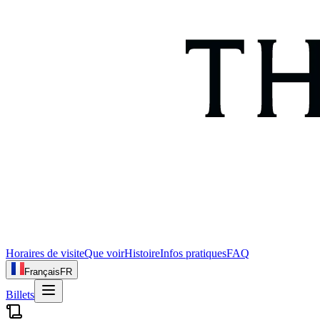
Horaires de visite
Que voir
Histoire
Infos pratiques
FAQ
Français
FR
Billets