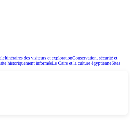
ale
Itinéraires des visiteurs et exploration
Conservation, sécurité et
isite historiquement informée
Le Caire et la culture égyptienne
Sites