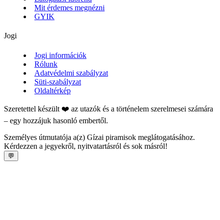
Mit érdemes megnézni
GYIK
Jogi
Jogi információk
Rólunk
Adatvédelmi szabályzat
Süti-szabályzat
Oldaltérkép
Szeretettel készült ❤️ az utazók és a történelem szerelmesei számára
– egy hozzájuk hasonló embertől.
Személyes útmutatója a(z) Gízai piramisok meglátogatásához.
Kérdezzen a jegyekről, nyitvatartásról és sok másról!
💬