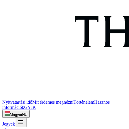
Nyitvatartási idő
Mit érdemes megnézni
Történelem
Hasznos
információk
GYIK
Magyar
HU
Jegyek