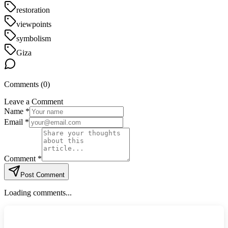
restoration
viewpoints
symbolism
Giza
Comments (
0
)
Leave a Comment
Name *
Email *
Comment *
Post Comment
Loading comments...