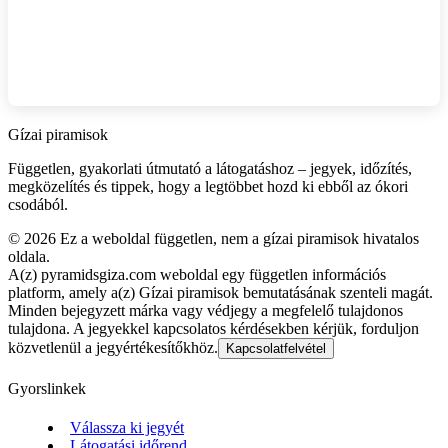
Gízai piramisok
Független, gyakorlati útmutató a látogatáshoz – jegyek, időzítés,
megközelítés és tippek, hogy a legtöbbet hozd ki ebből az ókori
csodából.
©
2026
Ez a weboldal független, nem a gízai piramisok hivatalos
oldala.
A(z) pyramidsgiza.com weboldal egy független információs
platform, amely a(z) Gízai piramisok bemutatásának szenteli magát.
Minden bejegyzett márka vagy védjegy a megfelelő tulajdonos
tulajdona. A jegyekkel kapcsolatos kérdésekben kérjük, forduljon
közvetlenül a jegyértékesítőkhöz.
Kapcsolatfelvétel
Gyorslinkek
Válassza ki jegyét
Látogatási időrend