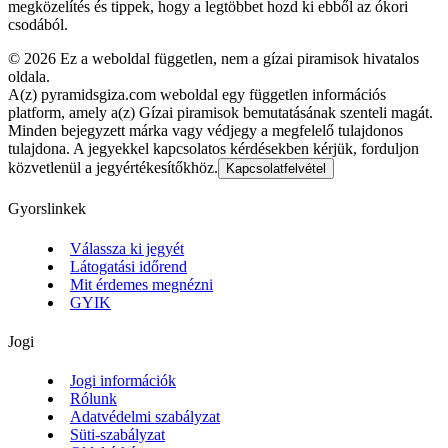
megközelítés és tippek, hogy a legtöbbet hozd ki ebből az ókori
csodából.
©
2026
Ez a weboldal független, nem a gízai piramisok hivatalos
oldala.
A(z) pyramidsgiza.com weboldal egy független információs
platform, amely a(z) Gízai piramisok bemutatásának szenteli magát.
Minden bejegyzett márka vagy védjegy a megfelelő tulajdonos
tulajdona. A jegyekkel kapcsolatos kérdésekben kérjük, forduljon
közvetlenül a jegyértékesítőkhöz.
Kapcsolatfelvétel
Gyorslinkek
Válassza ki jegyét
Látogatási időrend
Mit érdemes megnézni
GYIK
Jogi
Jogi információk
Rólunk
Adatvédelmi szabályzat
Süti-szabályzat