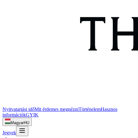
Nyitvatartási idő
Mit érdemes megnézni
Történelem
Hasznos
információk
GYIK
Magyar
HU
Jegyek