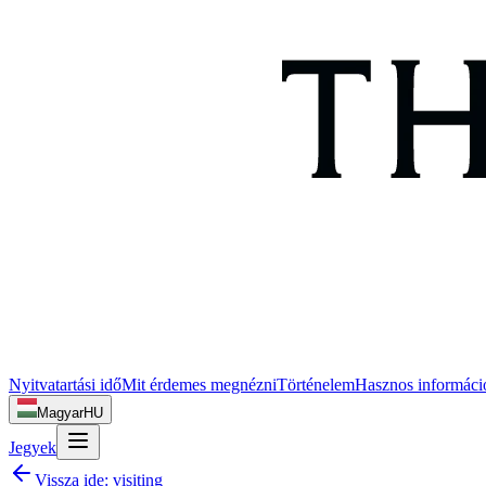
Nyitvatartási idő
Mit érdemes megnézni
Történelem
Hasznos informáci
Magyar
HU
Jegyek
Vissza ide:
visiting