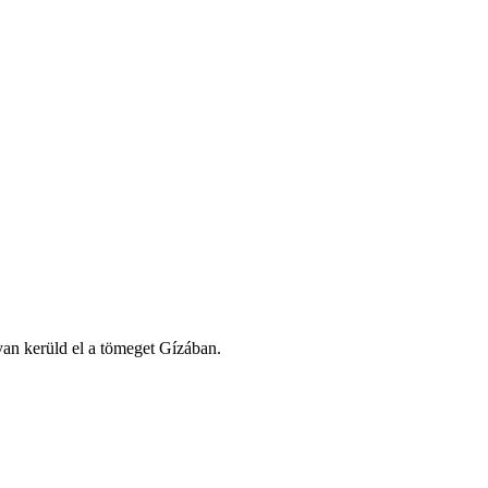
yan kerüld el a tömeget Gízában.