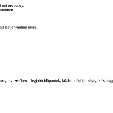
 not necessary.
condition.
and leave wanting more.
tás megtervezésében – legjobb időpontok, közlekedési lehetőségek és hog