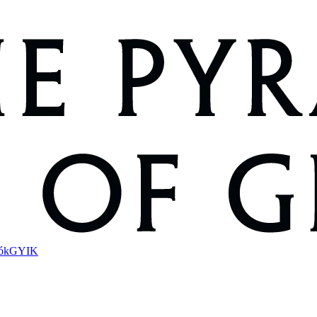
ók
GYIK