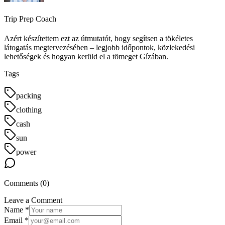
Trip Prep Coach
Azért készítettem ezt az útmutatót, hogy segítsen a tökéletes
látogatás megtervezésében – legjobb időpontok, közlekedési
lehetőségek és hogyan kerüld el a tömeget Gízában.
Tags
packing
clothing
cash
sun
power
Comments (
0
)
Leave a Comment
Name *
Email *