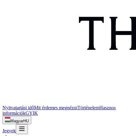
Nyitvatartási idő
Mit érdemes megnézni
Történelem
Hasznos
információk
GYIK
Magyar
HU
Jegyek