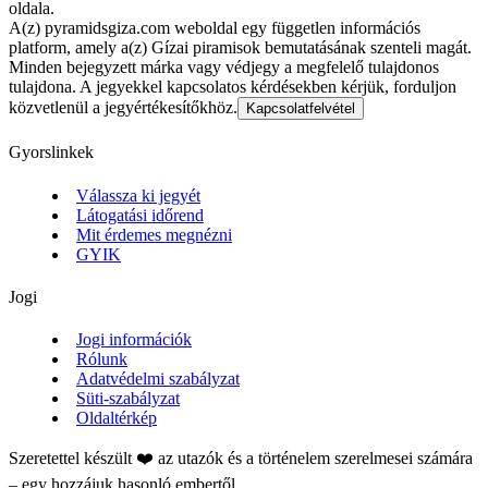
oldala.
A(z) pyramidsgiza.com weboldal egy független információs
platform, amely a(z) Gízai piramisok bemutatásának szenteli magát.
Minden bejegyzett márka vagy védjegy a megfelelő tulajdonos
tulajdona. A jegyekkel kapcsolatos kérdésekben kérjük, forduljon
közvetlenül a jegyértékesítőkhöz.
Kapcsolatfelvétel
Gyorslinkek
Válassza ki jegyét
Látogatási időrend
Mit érdemes megnézni
GYIK
Jogi
Jogi információk
Rólunk
Adatvédelmi szabályzat
Süti-szabályzat
Oldaltérkép
Szeretettel készült ❤️ az utazók és a történelem szerelmesei számára
– egy hozzájuk hasonló embertől.