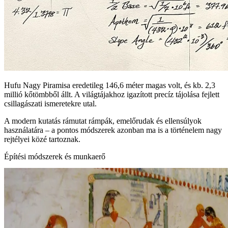
Hufu Nagy Piramisa eredetileg 146,6 méter magas volt, és kb. 2,3
millió kőtömbből állt. A világtájakhoz igazított precíz tájolása fejlett
csillagászati ismeretekre utal.
A modern kutatás rámutat rámpák, emelőrudak és ellensúlyok
használatára – a pontos módszerek azonban ma is a történelem nagy
rejtélyei közé tartoznak.
Építési módszerek és munkaerő