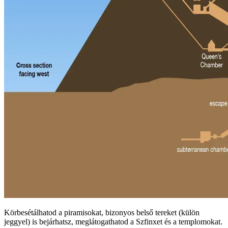
Körbesétálhatod a piramisokat, bizonyos belső tereket (külön
jeggyel) is bejárhatsz, meglátogathatod a Szfinxet és a templomokat.