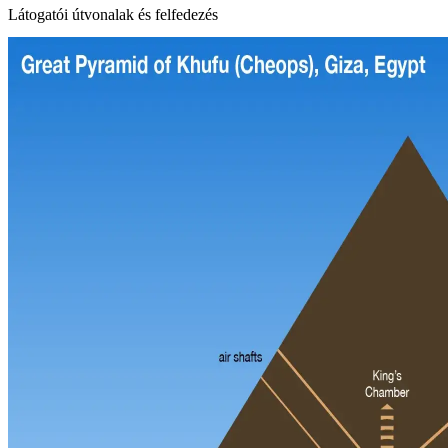
Látogatói útvonalak és felfedezés