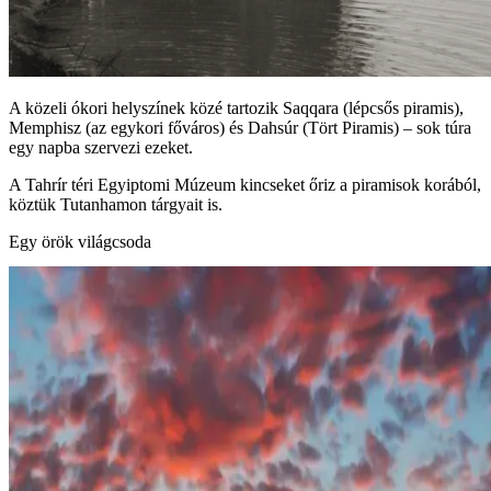
A közeli ókori helyszínek közé tartozik Saqqara (lépcsős piramis),
Memphisz (az egykori főváros) és Dahsúr (Tört Piramis) – sok túra
egy napba szervezi ezeket.
A Tahrír téri Egyiptomi Múzeum kincseket őriz a piramisok korából,
köztük Tutanhamon tárgyait is.
Egy örök világcsoda