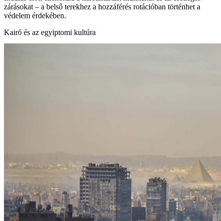
zárásokat – a belső terekhez a hozzáférés rotációban történhet a
védelem érdekében.
Kairó és az egyiptomi kultúra