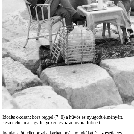
Időzíts okosan: kora reggel (7–8) a hűvös és nyugodt élményért,
késő délután a lágy fényekért és az aranyóra fotóiért.
Indulás előtt ellenőrizd a karbantartási munkákat és az esetleges