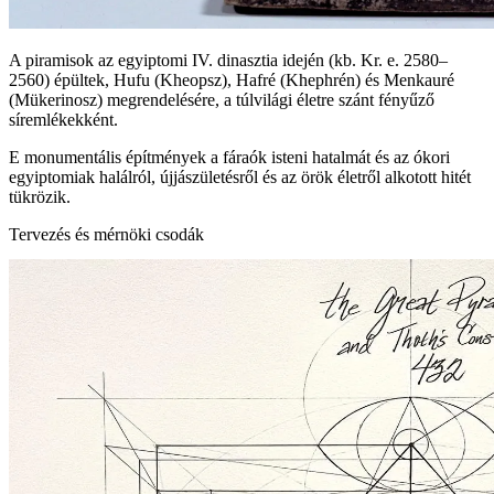
A piramisok az egyiptomi IV. dinasztia idején (kb. Kr. e. 2580–
2560) épültek, Hufu (Kheopsz), Hafré (Khephrén) és Menkauré
(Mükerinosz) megrendelésére, a túlvilági életre szánt fényűző
síremlékekként.
E monumentális építmények a fáraók isteni hatalmát és az ókori
egyiptomiak halálról, újjászületésről és az örök életről alkotott hitét
tükrözik.
Tervezés és mérnöki csodák