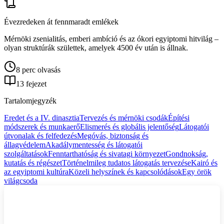
Évezredeken át fennmaradt emlékek
Mérnöki zsenialitás, emberi ambíció és az ókori egyiptomi hitvilág –
olyan struktúrák születtek, amelyek 4500 év után is állnak.
8 perc olvasás
13 fejezet
Tartalomjegyzék
Eredet és a IV. dinasztia
Tervezés és mérnöki csodák
Építési
módszerek és munkaerő
Elismerés és globális jelentőség
Látogatói
útvonalak és felfedezés
Megóvás, biztonság és
állagvédelem
Akadálymentesség és látogatói
szolgáltatások
Fenntarthatóság és sivatagi környezet
Gondnokság,
kutatás és régészet
Történelmileg tudatos látogatás tervezése
Kairó és
az egyiptomi kultúra
Közeli helyszínek és kapcsolódások
Egy örök
világcsoda