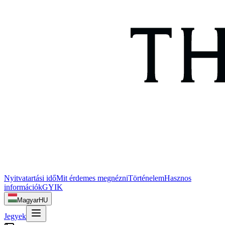
Nyitvatartási idő
Mit érdemes megnézni
Történelem
Hasznos
információk
GYIK
Magyar
HU
Jegyek