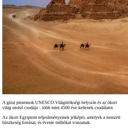
A gízai piramisok UNESCO Világörökségi helyszín és az ókori
világ utolsó csodája – több mint 4500 éve keltenek csodálatot.
Az ókori Egyiptom teljesítményeinek jelképei, amelyek a nemzeti
büszkeség forrásai, és évente milliókat vonzanak.