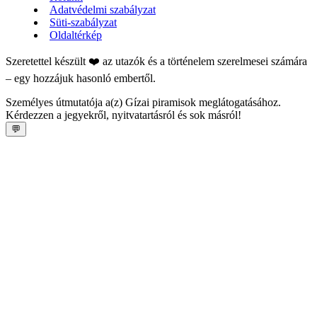
Adatvédelmi szabályzat
Süti-szabályzat
Oldaltérkép
Szeretettel készült ❤️ az utazók és a történelem szerelmesei számára
– egy hozzájuk hasonló embertől.
Személyes útmutatója a(z) Gízai piramisok meglátogatásához.
Kérdezzen a jegyekről, nyitvatartásról és sok másról!
💬