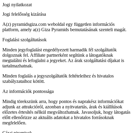
Jogi nyilatkozat
Jogi felelősség kizárása
A(z) pyramidsgiza.com weboldal egy független információs
platform, amely a(z) Giza Pyramids bemutatásának szenteli magát.
Foglalási szolgáltatások
Minden jegyfoglalást engedélyezett harmadik fél szolgáltatók
dolgoznak fel. Affiliate partnerként segítünk a látogatóknak
megtalálni és lefoglalni a jegyeket. Az árak szolgáltatási díjakat is
tartalmazhatnak.
Minden foglalás a jegyszolgáltatók feltételeihez és hivatalos
szabályzataihoz kötött.
Az információk pontossága
Mindig törekszünk arra, hogy pontos és naprakész információkat
adjunk az attrakcióról, azonban a nyitvatartás, árak és kiállítások
előzetes értesítés nélkül megváltozhatnak. Javasoljuk, hogy látogatás
előtt ellenőrizze az aktuális adatokat a hivatalos forrásoknak
megfelelően.
Gízai piramisok