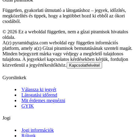
Független, gyakorlati útmutató a látogatáshoz – jegyek, időzítés,
megközelítés és tippek, hogy a legtöbbet hozd ki ebből az ókori
csodából.
©
2026
Ez a weboldal független, nem a gízai piramisok hivatalos
oldala.
A(z) pyramidsgiza.com weboldal egy független információs
platform, amely a(z) Gízai piramisok bemutatásának szenteli magát.
Minden bejegyzett márka vagy védjegy a megfelelő tulajdonos
tulajdona. A jegyekkel kapcsolatos kérdésekben kérjük, forduljon
közvetlenül a jegyértékesítőkhöz.
Kapcsolatfelvétel
Gyorslinkek
Válassza ki jegyét
Látogatási időrend
Mit érdemes megnézni
GYIK
Jogi
Jogi információk
Rólunk