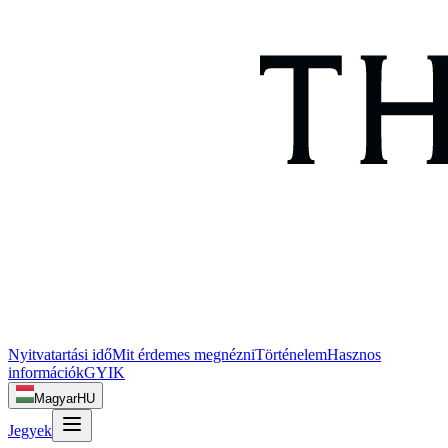
Nyitvatartási idő
Mit érdemes megnézni
Történelem
Hasznos
információk
GYIK
Magyar
HU
Jegyek