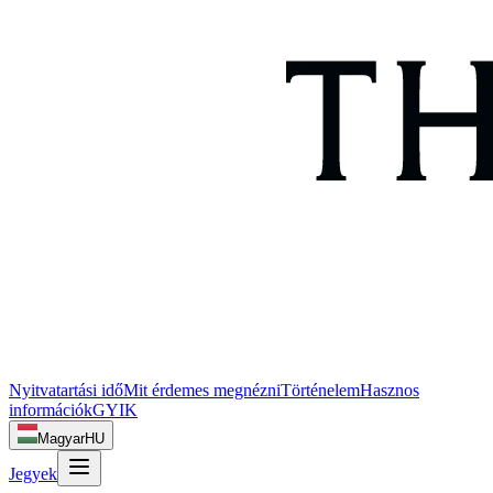
Nyitvatartási idő
Mit érdemes megnézni
Történelem
Hasznos
információk
GYIK
Magyar
HU
Jegyek