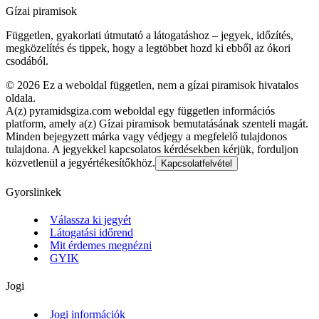
Gízai piramisok
Független, gyakorlati útmutató a látogatáshoz – jegyek, időzítés,
megközelítés és tippek, hogy a legtöbbet hozd ki ebből az ókori
csodából.
©
2026
Ez a weboldal független, nem a gízai piramisok hivatalos
oldala.
A(z) pyramidsgiza.com weboldal egy független információs
platform, amely a(z) Gízai piramisok bemutatásának szenteli magát.
Minden bejegyzett márka vagy védjegy a megfelelő tulajdonos
tulajdona. A jegyekkel kapcsolatos kérdésekben kérjük, forduljon
közvetlenül a jegyértékesítőkhöz.
Kapcsolatfelvétel
Gyorslinkek
Válassza ki jegyét
Látogatási időrend
Mit érdemes megnézni
GYIK
Jogi
Jogi információk