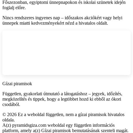
Főszezonban, egyiptomi ünnepnapokon és iskolai szünetek idején
foglalj előre.
Nincs rendszeres ingyenes nap – időszakos akciókért vagy helyi
ünnepek miatti kedvezményekért nézd a hivatalos oldalt.
Gízai piramisok
Független, gyakorlati útmutató a látogatáshoz – jegyek, időzítés,
megközelítés és tippek, hogy a legtöbbet hozd ki ebből az ókori
csodából.
©
2026
Ez a weboldal független, nem a gízai piramisok hivatalos
oldala.
A(z) pyramidsgiza.com weboldal egy független információs
platform, amely a(z) Gízai piramisok bemutatásának szenteli magát.