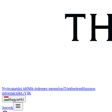
Nyitvatartási idő
Mit érdemes megnézni
Történelem
Hasznos
információk
GYIK
Magyar
HU
Jegyek