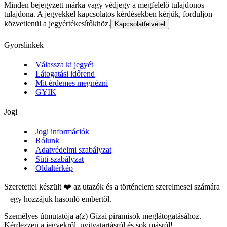
Minden bejegyzett márka vagy védjegy a megfelelő tulajdonos
tulajdona. A jegyekkel kapcsolatos kérdésekben kérjük, forduljon
közvetlenül a jegyértékesítőkhöz.
Kapcsolatfelvétel
Gyorslinkek
Válassza ki jegyét
Látogatási időrend
Mit érdemes megnézni
GYIK
Jogi
Jogi információk
Rólunk
Adatvédelmi szabályzat
Süti-szabályzat
Oldaltérkép
Szeretettel készült ❤️ az utazók és a történelem szerelmesei számára
– egy hozzájuk hasonló embertől.
Személyes útmutatója a(z) Gízai piramisok meglátogatásához.
Kérdezzen a jegyekről, nyitvatartásról és sok másról!