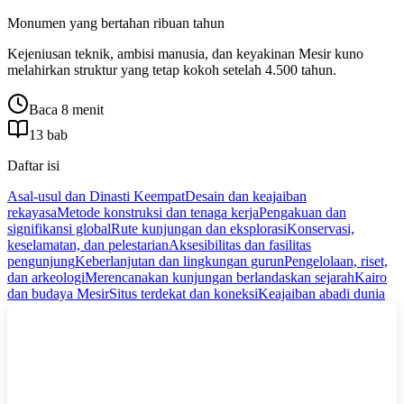
Monumen yang bertahan ribuan tahun
Kejeniusan teknik, ambisi manusia, dan keyakinan Mesir kuno
melahirkan struktur yang tetap kokoh setelah 4.500 tahun.
Baca 8 menit
13 bab
Daftar isi
Asal‑usul dan Dinasti Keempat
Desain dan keajaiban
rekayasa
Metode konstruksi dan tenaga kerja
Pengakuan dan
signifikansi global
Rute kunjungan dan eksplorasi
Konservasi,
keselamatan, dan pelestarian
Aksesibilitas dan fasilitas
pengunjung
Keberlanjutan dan lingkungan gurun
Pengelolaan, riset,
dan arkeologi
Merencanakan kunjungan berlandaskan sejarah
Kairo
dan budaya Mesir
Situs terdekat dan koneksi
Keajaiban abadi dunia