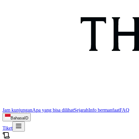
Jam kunjungan
Apa yang bisa dilihat
Sejarah
Info bermanfaat
FAQ
Bahasa
ID
Tiket