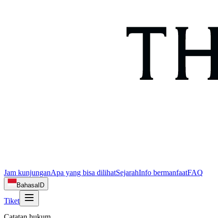
Jam kunjungan
Apa yang bisa dilihat
Sejarah
Info bermanfaat
FAQ
Bahasa
ID
Tiket
Catatan hukum