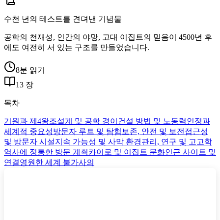
수천 년의 테스트를 견뎌낸 기념물
공학의 천재성, 인간의 야망, 고대 이집트의 믿음이 4500년 후
에도 여전히 서 있는 구조를 만들었습니다.
8분 읽기
13 장
목차
기원과 제4왕조
설계 및 공학 경이
건설 방법 및 노동력
인정과
세계적 중요성
방문자 루트 및 탐험
보존, 안전 및 보전
접근성
및 방문자 시설
지속 가능성 및 사막 환경
관리, 연구 및 고고학
역사에 정통한 방문 계획
카이로 및 이집트 문화
인근 사이트 및
연결
영원한 세계 불가사의