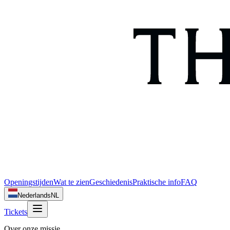
Openingstijden
Wat te zien
Geschiedenis
Praktische info
FAQ
Nederlands
NL
Tickets
Over onze missie