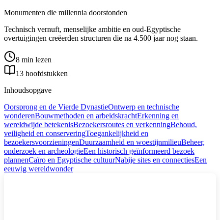
Monumenten die millennia doorstonden
Technisch vernuft, menselijke ambitie en oud-Egyptische
overtuigingen creëerden structuren die na 4.500 jaar nog staan.
8 min lezen
13 hoofdstukken
Inhoudsopgave
Oorsprong en de Vierde Dynastie
Ontwerp en technische
wonderen
Bouwmethoden en arbeidskracht
Erkenning en
wereldwijde betekenis
Bezoekersroutes en verkenning
Behoud,
veiligheid en conservering
Toegankelijkheid en
bezoekersvoorzieningen
Duurzaamheid en woestijnmilieu
Beheer,
onderzoek en archeologie
Een historisch geïnformeerd bezoek
plannen
Caïro en Egyptische cultuur
Nabije sites en connecties
Een
eeuwig wereldwonder