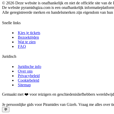
©
2026
Deze website is onafhankelijk en niet de officiële site van de
De website pyramidsgiza.com is een onafhankelijk informatieplatfor
Alle geregistreerde merken en handelsmerken zijn eigendom van hun re
Snelle links
Kies je tickets
Bezoektijden
Wat te zien
FAQ
Juridisch
Juridische info
Over ons
Privacybeleid
Cookiebeleid
Sitemap
Gemaakt met ❤️ voor reizigers en geschiedenisliefhebbers wereldwijd,
Je persoonlijke gids voor Piramides van Gizeh. Vraag me alles over ti
💬