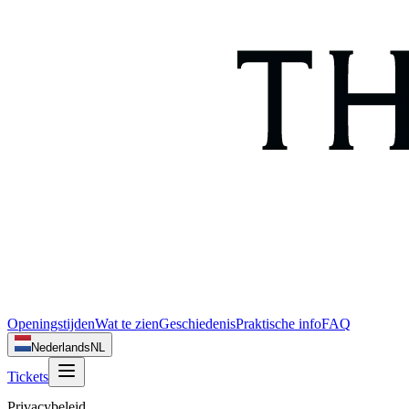
Openingstijden
Wat te zien
Geschiedenis
Praktische info
FAQ
Nederlands
NL
Tickets
Privacybeleid