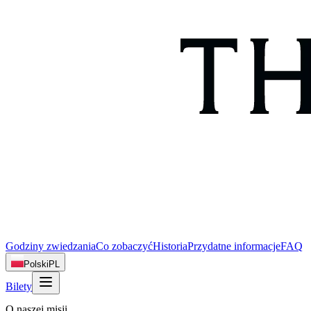
Godziny zwiedzania
Co zobaczyć
Historia
Przydatne informacje
FAQ
Polski
PL
Bilety
O naszej misji