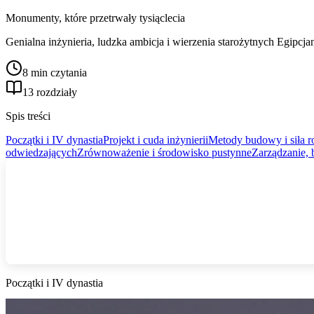
Monumenty, które przetrwały tysiąclecia
Genialna inżynieria, ludzka ambicja i wierzenia starożytnych Egipcjan
8 min czytania
13 rozdziały
Spis treści
Początki i IV dynastia
Projekt i cuda inżynierii
Metody budowy i siła r
odwiedzających
Zrównoważenie i środowisko pustynne
Zarządzanie, 
Początki i IV dynastia