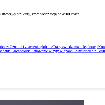
 stworzyły struktury, które wciąż stoją po 4500 latach.
obocza
Uznanie i znaczenie globalne
Trasy zwiedzania i eksploracja
Kons
badania i archeologia
Planowanie wizyty w oparciu o historię
Kair i kult