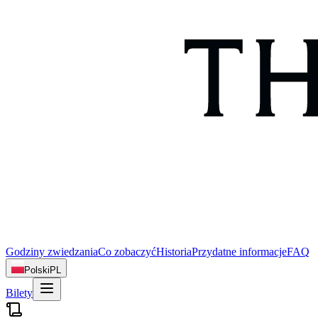
Godziny zwiedzania
Co zobaczyć
Historia
Przydatne informacje
FAQ
Polski
PL
Bilety