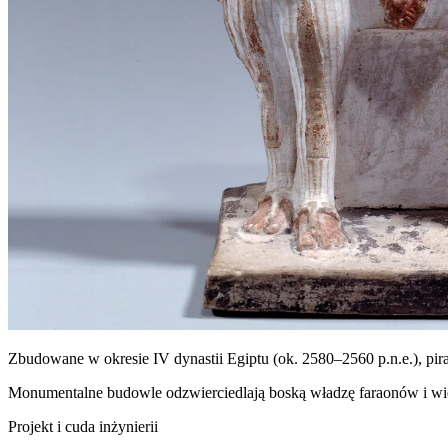
Zbudowane w okresie IV dynastii Egiptu (ok. 2580–2560 p.n.e.), pir
Monumentalne budowle odzwierciedlają boską władzę faraonów i wier
Projekt i cuda inżynierii