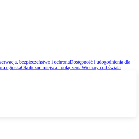
erwacja, bezpieczeństwo i ochrona
Dostępność i udogodnienia dla
ura egipska
Okoliczne miejsca i połączenia
Wieczny cud świata