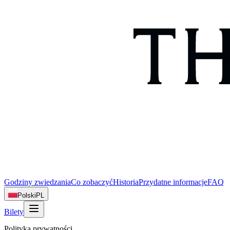
Godziny zwiedzania
Co zobaczyć
Historia
Przydatne informacje
FAQ
Polski
PL
Bilety
Polityka prywatności