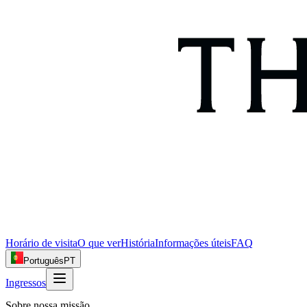
Horário de visita
O que ver
História
Informações úteis
FAQ
Português
PT
Ingressos
Sobre nossa missão