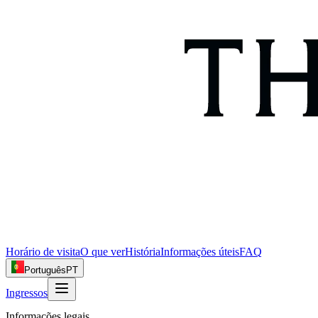
Horário de visita
O que ver
História
Informações úteis
FAQ
Português
PT
Ingressos
Informações legais