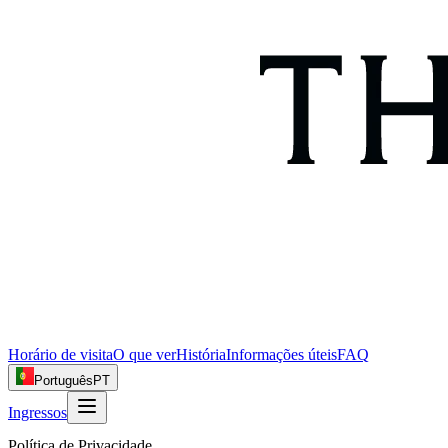
Horário de visita
O que ver
História
Informações úteis
FAQ
Português
PT
Ingressos
Política de Privacidade