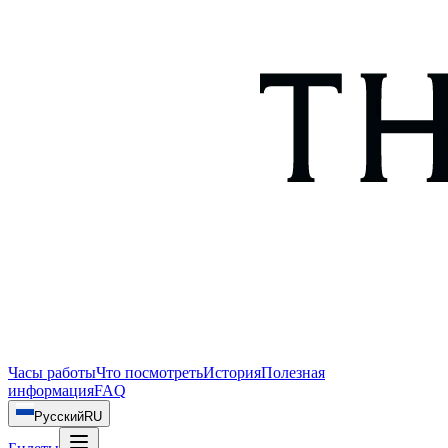
Часы работы
Что посмотреть
История
Полезная
информация
FAQ
Русский
RU