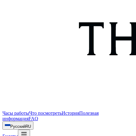
Часы работы
Что посмотреть
История
Полезная
информация
FAQ
Русский
RU