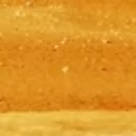
Пирамиды Гизы
Независимая, практическая информация для планирования
вашего визита в Пирамиды Гизы — билеты, время, как
добраться и советы, чтобы максимально использовать ваше
время в этом древнем чуде.
©
2026
Этот сайт является независимым и не является
официальным сайтом Пирамид Гизы.
Сайт pyramidsgiza.com — это независимая информационная
платформа, посвящённая Пирамиды Гизы.
Все зарегистрированные бренды и торговые марки
принадлежат их законным владельцам. По вопросам,
связанным с билетами, обращайтесь к соответствующим
поставщикам.
Связаться с нами
Быстрые ссылки
Выберите билеты
Время посещения
Что посмотреть
FAQ
Правовая информация