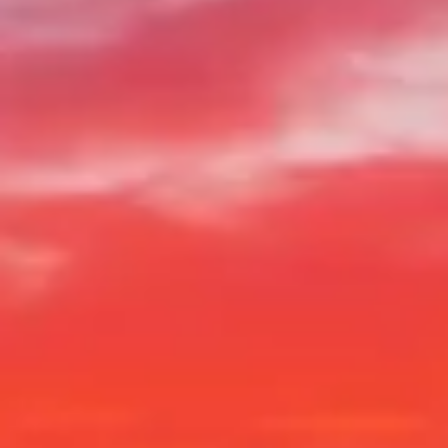
Часы работы
Что посмотреть
История
Полезная
информация
FAQ
Русский
RU