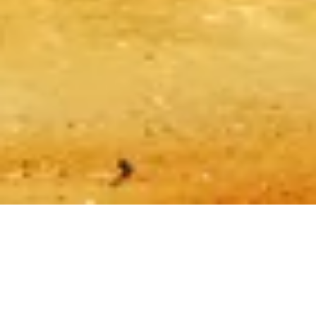
Юридическая информация
О нас
Политика конфиденциальности
Политика в отношении файлов cookie
Карта сайта
Создано с ❤️ для путешественников и любителей истории по
всему миру человеком, таким же, как они.
Ваш личный гид по Пирамиды Гизы. Задавайте вопросы о
билетах, часах работы и многом другом!
💬