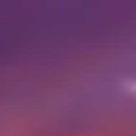
Время посещения
07:00 AM
–
07:00 PM
|
Пятница, Август 7, 2026
Аль-Харам, Назлет эль-Семман, Губернаторство Гиза,
Египет