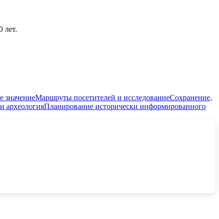
 лет.
е значение
Маршруты посетителей и исследование
Сохранение,
и археология
Планирование исторически информированного