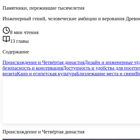
Памятники, пережившие тысячелетия
Инженерный гений, человеческие амбиции и верования Древнего
8 мин чтения
13 главы
Содержание
Происхождение и Четвёртая династия
Дизайн и инженерные чу
безопасность и консервация
Доступность и удобства для посети
визита
Каир и египетская культура
Близлежащие места и связи
Ве
Происхождение и Четвёртая династия