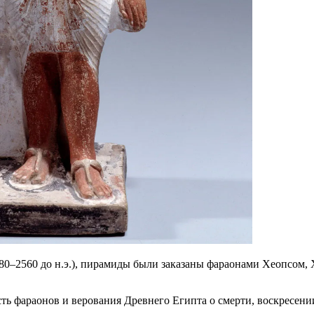
580–2560 до н.э.), пирамиды были заказаны фараонами Хеопсом
 фараонов и верования Древнего Египта о смерти, воскресении