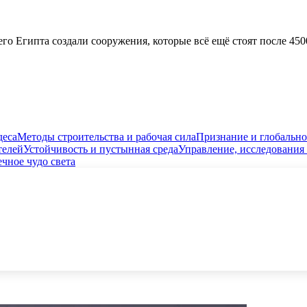
 Египта создали сооружения, которые всё ещё стоят после 4500
деса
Методы строительства и рабочая сила
Признание и глобально
телей
Устойчивость и пустынная среда
Управление, исследования 
чное чудо света