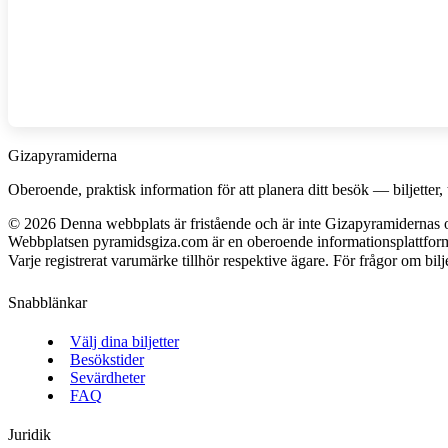
Gizapyramiderna
Oberoende, praktisk information för att planera ditt besök — biljetter, t
©
2026
Denna webbplats är fristående och är inte Gizapyramidernas o
Webbplatsen pyramidsgiza.com är en oberoende informationsplattform
Varje registrerat varumärke tillhör respektive ägare. För frågor om bilje
Snabblänkar
Välj dina biljetter
Besökstider
Sevärdheter
FAQ
Juridik