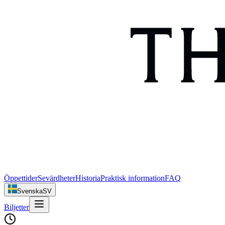
Öppettider
Sevärdheter
Historia
Praktisk information
FAQ
Svenska
SV
Biljetter