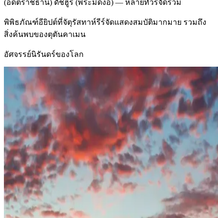
(อดีตราชธานี) ดัชฮูร์ (พีระมิดงอ) — หลายทัวร์จัดรวม
พิพิธภัณฑ์อียิปต์ที่จัตุรัสทาห์รีร์จัดแสดงสมบัติมากมาย รวมถึง
สิ่งค้นพบของตุตันคาเมน
อัศจรรย์นิรันดร์ของโลก