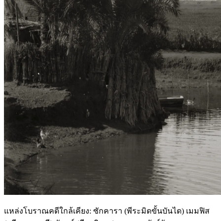
แหล่งโบราณคดีใกล้เคียง: ซักคารา (พีระมิดขั้นบันได) เมมฟิส