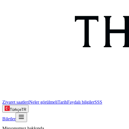
Ziyaret saatleri
Neler görülmeli
Tarih
Faydalı bilgiler
SSS
Türkçe
TR
Biletler
Misyonumuz hakkında