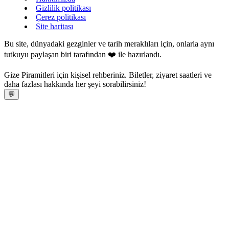
Gizlilik politikası
Çerez politikası
Site haritası
Bu site, dünyadaki gezginler ve tarih meraklıları için, onlarla aynı
tutkuyu paylaşan biri tarafından ❤️ ile hazırlandı.
Gize Piramitleri için kişisel rehberiniz. Biletler, ziyaret saatleri ve
daha fazlası hakkında her şeyi sorabilirsiniz!
💬