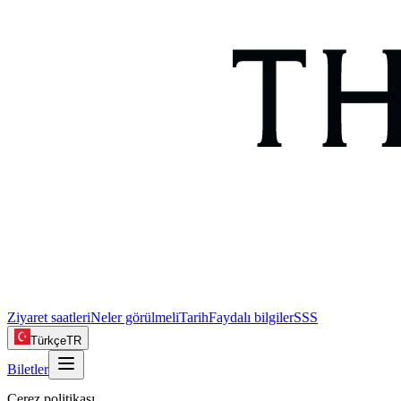
Ziyaret saatleri
Neler görülmeli
Tarih
Faydalı bilgiler
SSS
Türkçe
TR
Biletler
Çerez politikası