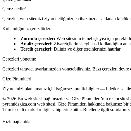
Çerez nedir?
Çerezler, web sitemizi ziyaret ettiğinizde cihazınızda saklanan küçük 
Kullandığımız çerez türleri
Zorunlu çerezler
:
Web sitesinin temel işleyişi için gereklidi
Analiz çerezleri
:
Ziyaretçilerin siteyi nasıl kullandığını a
Tercih çerezleri
:
Diliniz ve diğer tercihlerinizi hatırlar
Çerezleri yönetme
Çerezleri tarayıcı ayarlarınızdan yönetebilirsiniz. Bazı çerezleri devre d
Gize Piramitleri
Ziyaretinizi planlamanız için bağımsız, pratik bilgiler — biletler, saatl
©
2026
Bu web sitesi bağımsızdır ve Gize Piramitleri’nin resmî sitesi 
pyramidsgiza.com web sitesi, Gize Piramitleri hakkında bağımsız bir b
Tüm tescilli markalar ilgili sahiplerine aittir. Biletlerle ilgili sorularını
Hızlı bağlantılar