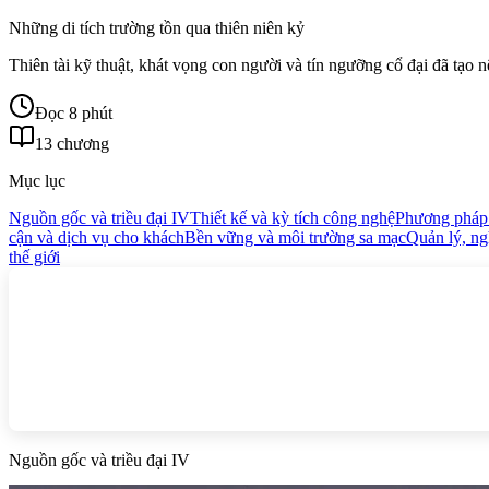
Những di tích trường tồn qua thiên niên kỷ
Thiên tài kỹ thuật, khát vọng con người và tín ngưỡng cổ đại đã tạo
Đọc 8 phút
13 chương
Mục lục
Nguồn gốc và triều đại IV
Thiết kế và kỳ tích công nghệ
Phương pháp
cận và dịch vụ cho khách
Bền vững và môi trường sa mạc
Quản lý, ng
thế giới
Nguồn gốc và triều đại IV