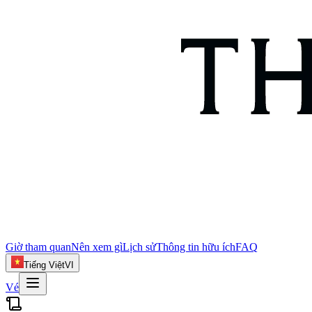
Giờ tham quan
Nên xem gì
Lịch sử
Thông tin hữu ích
FAQ
Tiếng Việt
VI
Vé