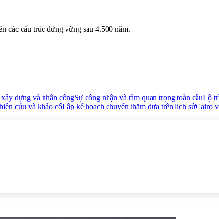
 nên các cấu trúc đứng vững sau 4.500 năm.
 xây dựng và nhân công
Sự công nhận và tầm quan trọng toàn cầu
Lộ t
hiên cứu và khảo cổ
Lập kế hoạch chuyến thăm dựa trên lịch sử
Cairo v