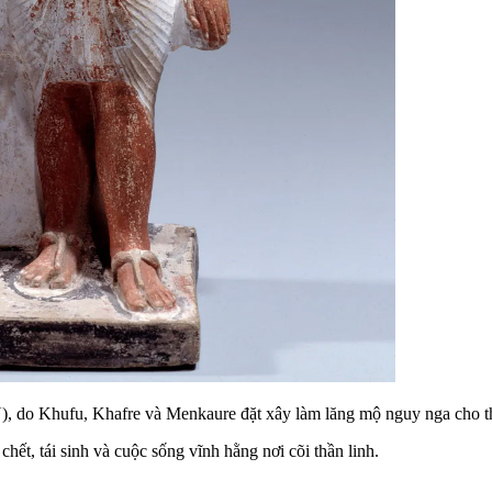
, do Khufu, Khafre và Menkaure đặt xây làm lăng mộ nguy nga cho thế
hết, tái sinh và cuộc sống vĩnh hằng nơi cõi thần linh.