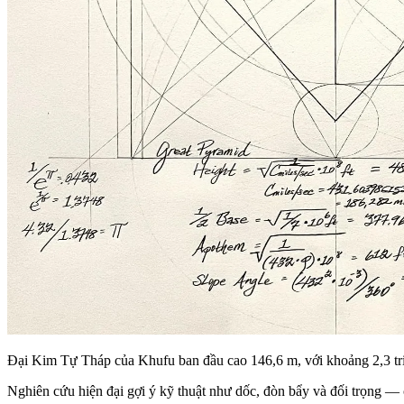
Đại Kim Tự Tháp của Khufu ban đầu cao 146,6 m, với khoảng 2,3 triệu
Nghiên cứu hiện đại gợi ý kỹ thuật như dốc, đòn bẩy và đối trọng — 