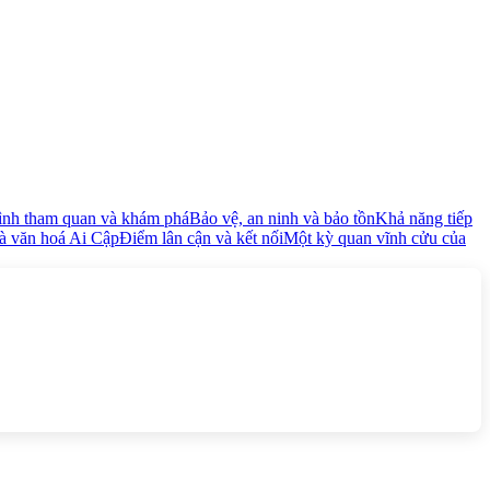
rình tham quan và khám phá
Bảo vệ, an ninh và bảo tồn
Khả năng tiếp
à văn hoá Ai Cập
Điểm lân cận và kết nối
Một kỳ quan vĩnh cửu của