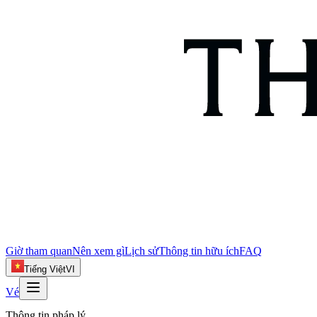
Giờ tham quan
Nên xem gì
Lịch sử
Thông tin hữu ích
FAQ
Tiếng Việt
VI
Vé
Thông tin pháp lý