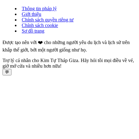
Thông tin pháp lý
Giới thiệu
Chính sách quyền riêng tư
Chính sách cookie
Sơ đồ trang
Được tạo nên với ❤️ cho những người yêu du lịch và lịch sử trên
khắp thế giới, bởi một người giống như họ.
Trợ lý cá nhân cho Kim Tự Tháp Giza. Hãy hỏi tôi mọi điều về vé,
giờ mở cửa và nhiều hơn nữa!
💬