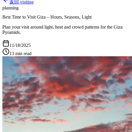
返回
visiting
planning
Best Time to Visit Giza – Hours, Seasons, Light
Plan your visit around light, heat and crowd patterns for the Giza
Pyramids.
11/18/2025
13
min read