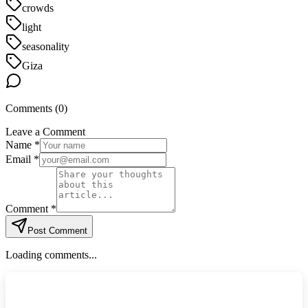
crowds
light
seasonality
Giza
Comments (
0
)
Leave a Comment
Name *
Email *
Comment *
Post Comment
Loading comments...