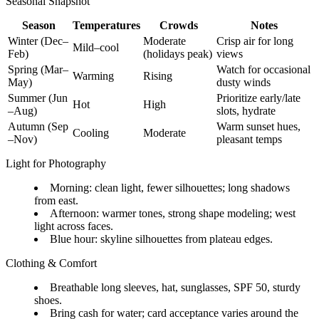
Seasonal Snapshot
Season
Temperatures
Crowds
Notes
Winter (Dec–
Moderate
Crisp air for long
Mild–cool
Feb)
(holidays peak)
views
Spring (Mar–
Watch for occasional
Warming
Rising
May)
dusty winds
Summer (Jun
Prioritize early/late
Hot
High
–Aug)
slots, hydrate
Autumn (Sep
Warm sunset hues,
Cooling
Moderate
–Nov)
pleasant temps
Light for Photography
Morning: clean light, fewer silhouettes; long shadows
from east.
Afternoon: warmer tones, strong shape modeling; west
light across faces.
Blue hour: skyline silhouettes from plateau edges.
Clothing & Comfort
Breathable long sleeves, hat, sunglasses, SPF 50, sturdy
shoes.
Bring cash for water; card acceptance varies around the