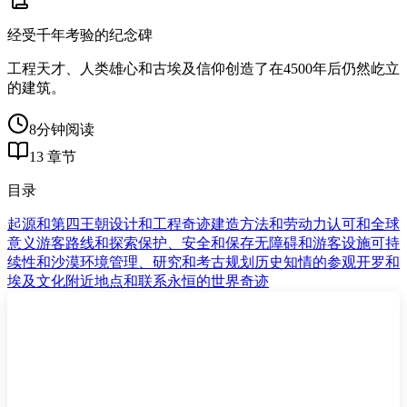
经受千年考验的纪念碑
工程天才、人类雄心和古埃及信仰创造了在4500年后仍然屹立
的建筑。
8分钟阅读
13 章节
目录
起源和第四王朝
设计和工程奇迹
建造方法和劳动力
认可和全球
意义
游客路线和探索
保护、安全和保存
无障碍和游客设施
可持
续性和沙漠环境
管理、研究和考古
规划历史知情的参观
开罗和
埃及文化
附近地点和联系
永恒的世界奇迹