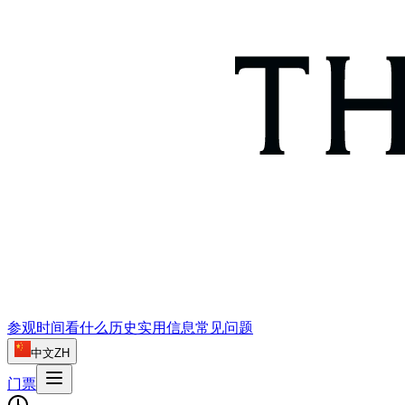
参观时间
看什么
历史
实用信息
常见问题
中文
ZH
门票