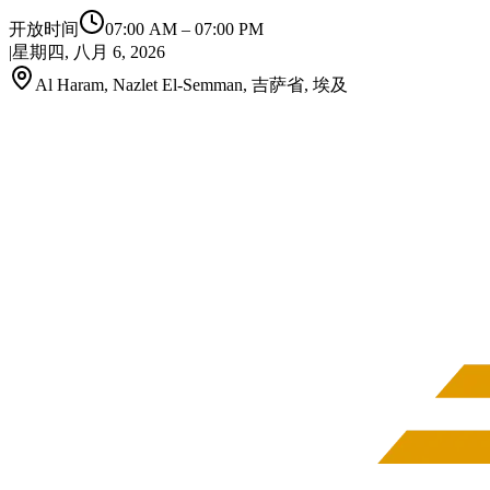
开放时间
07:00 AM
–
07:00 PM
|
星期四, 八月 6, 2026
Al Haram, Nazlet El-Semman, 吉萨省, 埃及