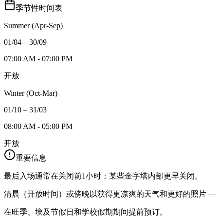
季节性时间表
Summer (Apr-Sep)
01/04 – 30/09
07:00 AM - 07:00 PM
开放
Winter (Oct-Mar)
01/10 – 31/03
08:00 AM - 05:00 PM
开放
重要信息
最后入场通常在关闭前1小时；某些金字塔内部更早关闭。
清晨（开放时间）或傍晚以获得更凉爽的天气和更好的照片 —
在旺季、埃及节假日和学校假期期间提前预订。