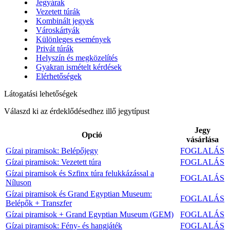
Jegyárak
Vezetett túrák
Kombinált jegyek
Városkártyák
Különleges események
Privát túrák
Helyszín és megközelítés
Gyakran ismételt kérdések
Elérhetőségek
Látogatási lehetőségek
Válaszd ki az érdeklődésedhez illő jegytípust
Jegy
Opció
vásárlása
Gízai piramisok: Belépőjegy
FOGLALÁS
Gízai piramisok: Vezetett túra
FOGLALÁS
Gízai piramisok és Szfinx túra felukkázással a
FOGLALÁS
Níluson
Gízai piramisok és Grand Egyptian Museum:
FOGLALÁS
Belépők + Transzfer
Gízai piramisok + Grand Egyptian Museum (GEM)
FOGLALÁS
Gízai piramisok: Fény- és hangjáték
FOGLALÁS