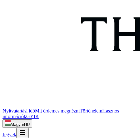
Nyitvatartási idő
Mit érdemes megnézni
Történelem
Hasznos
információk
GYIK
Magyar
HU
Jegyek