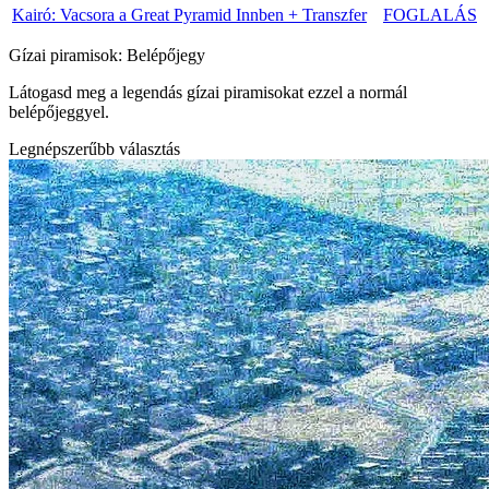
Kairó: Vacsora a Great Pyramid Innben + Transzfer
FOGLALÁS
Gízai piramisok: Belépőjegy
Látogasd meg a legendás gízai piramisokat ezzel a normál
belépőjeggyel.
Legnépszerűbb választás