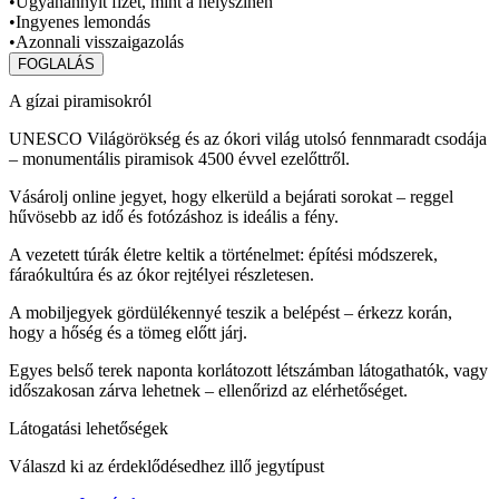
•
Ugyanannyit fizet, mint a helyszínen
•
Ingyenes lemondás
•
Azonnali visszaigazolás
FOGLALÁS
A gízai piramisokról
UNESCO Világörökség és az ókori világ utolsó fennmaradt csodája
– monumentális piramisok 4500 évvel ezelőttről.
Vásárolj online jegyet, hogy elkerüld a bejárati sorokat – reggel
hűvösebb az idő és fotózáshoz is ideális a fény.
A vezetett túrák életre keltik a történelmet: építési módszerek,
fáraókultúra és az ókor rejtélyei részletesen.
A mobiljegyek gördülékennyé teszik a belépést – érkezz korán,
hogy a hőség és a tömeg előtt járj.
Egyes belső terek naponta korlátozott létszámban látogathatók, vagy
időszakosan zárva lehetnek – ellenőrizd az elérhetőséget.
Látogatási lehetőségek
Válaszd ki az érdeklődésedhez illő jegytípust