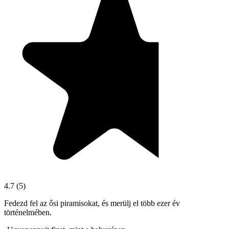
4.7
(
5
)
Fedezd fel az ősi piramisokat, és merülj el több ezer év
történelmében.