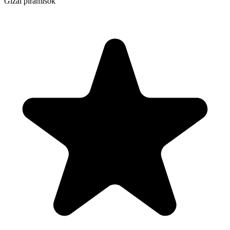
Gízai piramisok